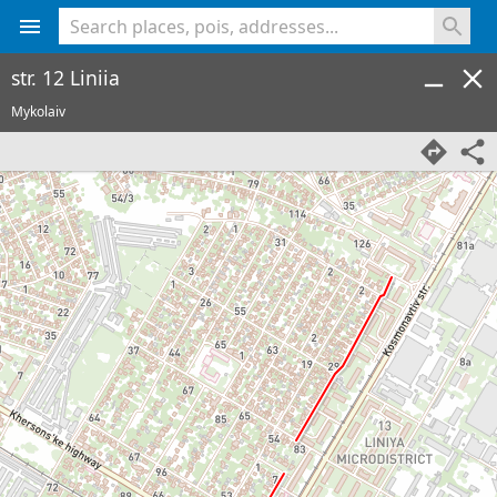
<% console.log(hcard) %>
str. 12 Liniia
Mykolaiv