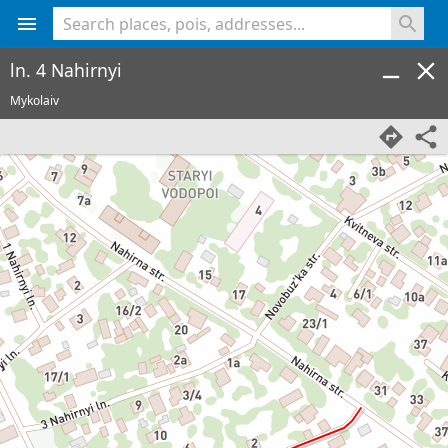
<% console.log(hcard) %>
ln. 4 Nahirnyi
Mykolaiv