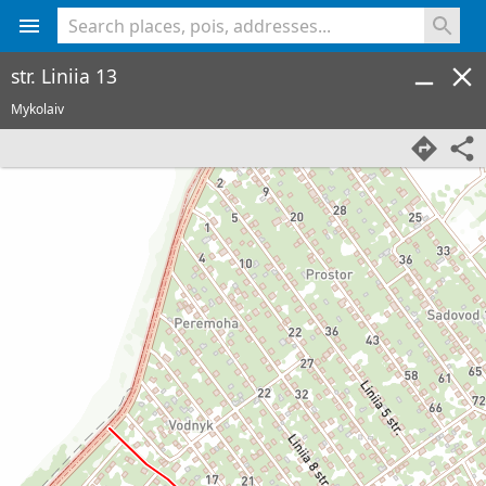
<% console.log(hcard) %>
str. Liniia 13
Mykolaiv