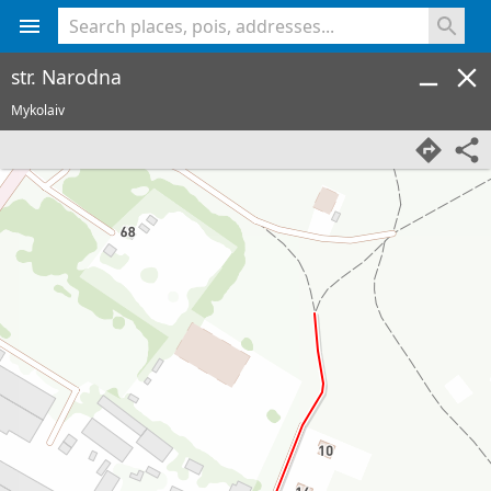
<% console.log(hcard) %>
str. Narodna
Mykolaiv