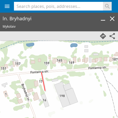
<% console.log(hcard) %>
ln. Bryhadnyi
Mykolaiv