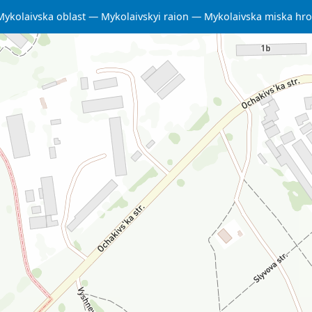
Mykolaivska oblast
Mykolaivskyi raion
Mykolaivska miska hr