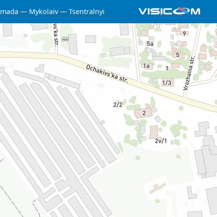
omada
Mykolaiv
Tsentralnyi