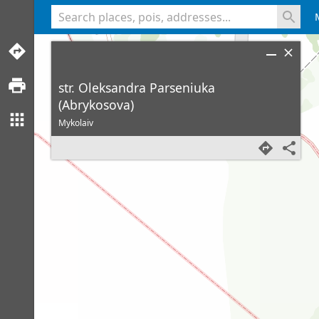
<% console.log(hcard) %>
str. Oleksandra Parseniuka
(Abrykosova)
Mykolaiv