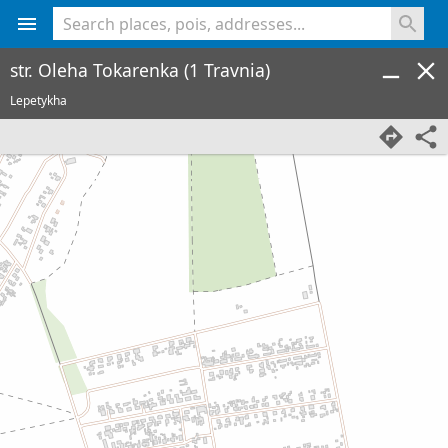
<% console.log(hcard) %>
str. Oleha Tokarenka (1 Travnia)
Lepetykha