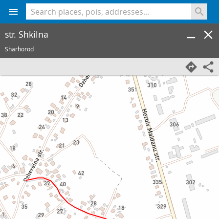
<% console.log(hcard) %>
str. Shkilna
Sharhorod