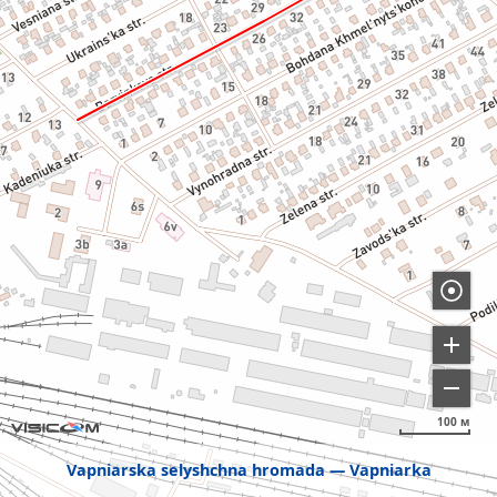
100 м
Vapniarska selyshchna hromada
Vapniarka