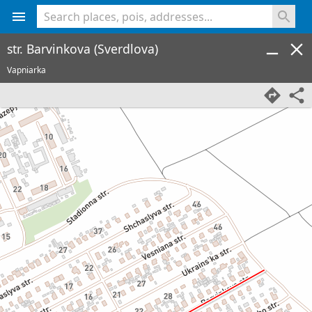
<% console.log(hcard) %>
str. Barvinkova (Sverdlova)
Vapniarka