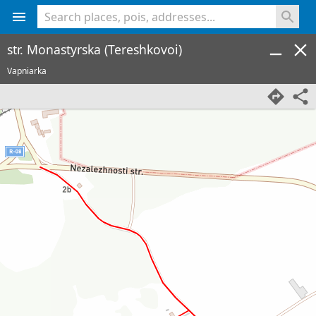
<% console.log(hcard) %>
str. Monastyrska (Tereshkovoi)
Vapniarka