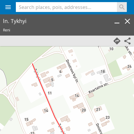
<% console.log(hcard) %>
ln. Tykhyi
Reni