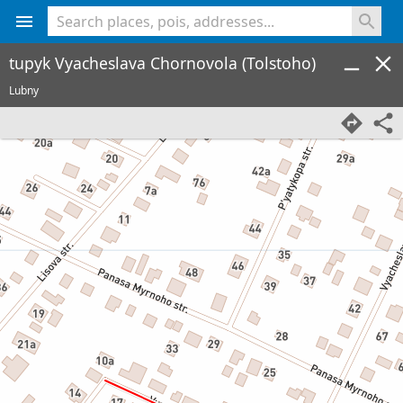
<% console.log(hcard) %>
tupyk Vyacheslava Chornovola (Tolstoho)
Lubny