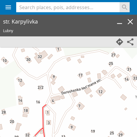
<% console.log(hcard) %>
str. Karpylivka
Lubny