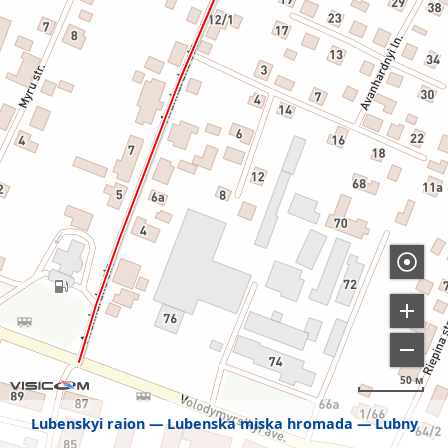
50 м
Lubenskyi raion
Lubenska miska hromada
Lubny