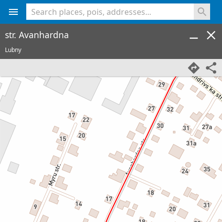
<% console.log(hcard) %>
str. Avanhardna
Lubny