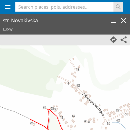
<% console.log(hcard) %>
str. Novakivska
Lubny