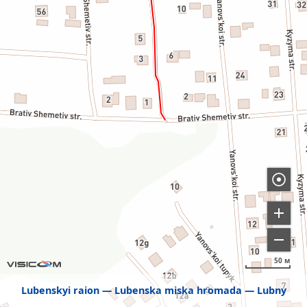
50 м
Lubenskyi raion
Lubenska miska hromada
Lubny