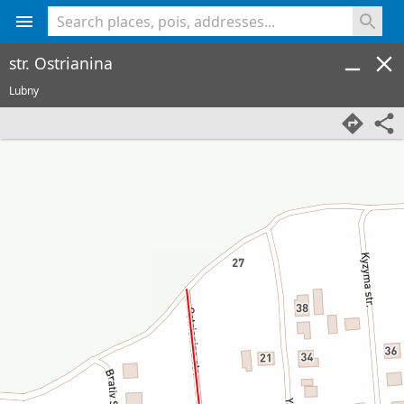
<% console.log(hcard) %>
str. Ostrianina
Lubny