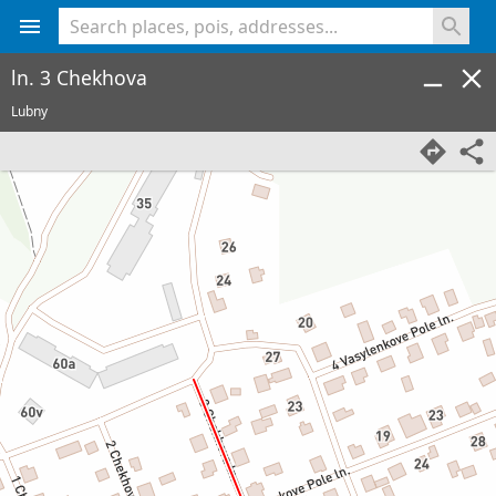
<% console.log(hcard) %>
ln. 3 Chekhova
Lubny