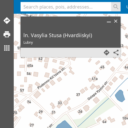
<% console.log(hcard) %>
ln. Vasylia Stusa (Hvardiiskyi)
Lubny