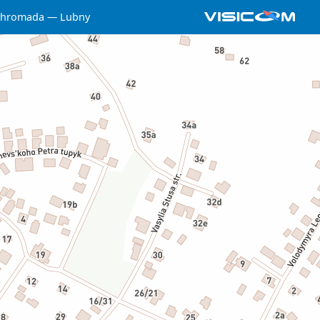
 hromada
Lubny