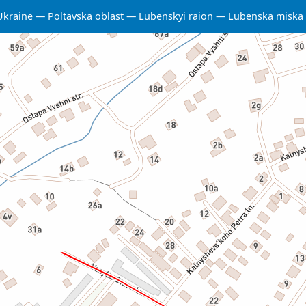
Ukraine
Poltavska oblast
Lubenskyi raion
Lubenska miska