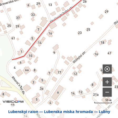
50 м
Lubenskyi raion
Lubenska miska hromada
Lubny