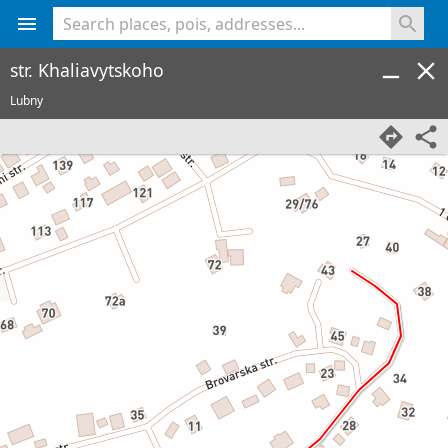
<% console.log(hcard) %>
str. Khaliavytskoho
Lubny