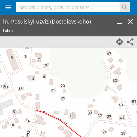
<% console.log(hcard) %>
ln. Posulskyi uzviz (Dostoievskoho)
Lubny