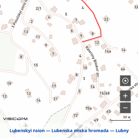
50 м
Lubenskyi raion
Lubenska miska hromada
Lubny