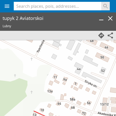
<% console.log(hcard) %>
tupyk 2 Aviatorskoi
Lubny