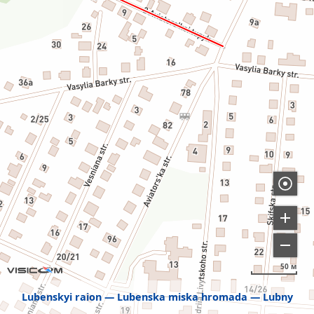
50 м
Lubenskyi raion
Lubenska miska hromada
Lubny