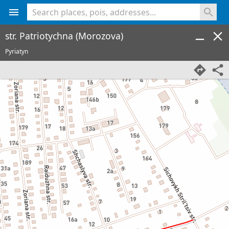
<% console.log(hcard) %>
str. Patriotychna (Morozova)
Pyriatyn