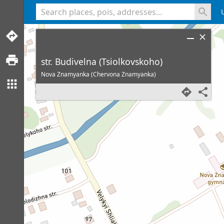
<% console.log(hcard) %>
str. Budivelna (Tsiolkovskoho)
Nova Znamyanka (Chervona Znamyanka)