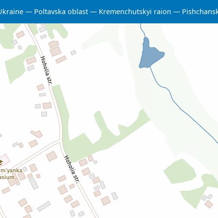
Ukraine
Poltavska oblast
Kremenchutskyi raion
Pishchans