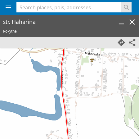
<% console.log(hcard) %>
str. Haharina
Rokytne