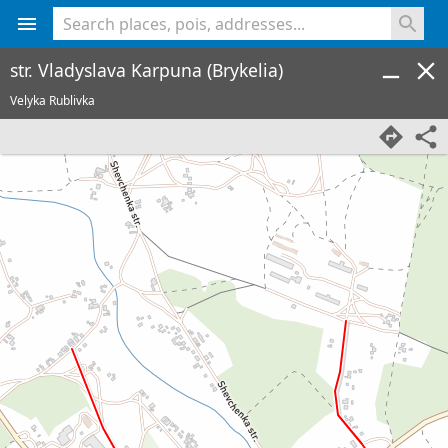
<% console.log(hcard) %>
str. Vladyslava Karpuna (Brykelia)
Velyka Rublivka