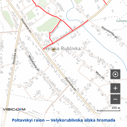
250 м
Poltavskyi raion
Velykorublivska silska hromada