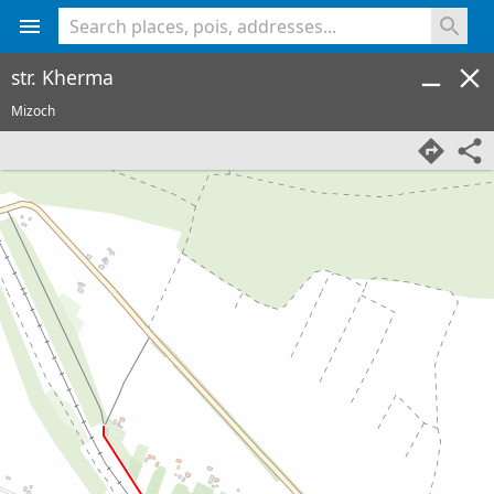
<% console.log(hcard) %>
str. Kherma
Mizoch