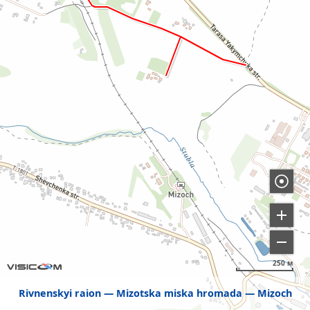
250 м
Rivnenskyi raion
Mizotska miska hromada
Mizoch