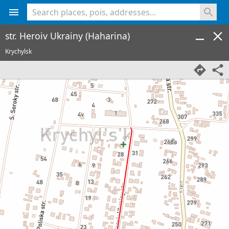
<% console.log(hcard) %>
str. Heroiv Ukrainy (Haharina)
Krychylsk