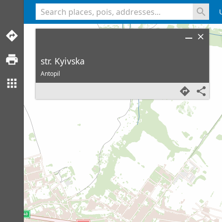
<% console.log(hcard) %>
str. Kyivska
Antopil