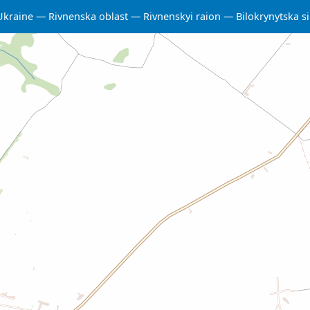
Ukraine
Rivnenska oblast
Rivnenskyi raion
Bilokrynytska s