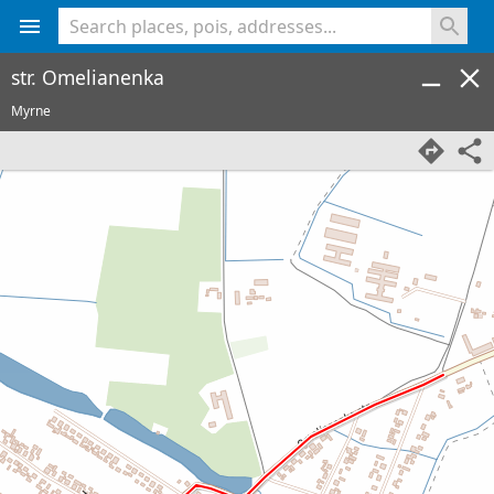
<% console.log(hcard) %>
str. Omelianenka
Myrne