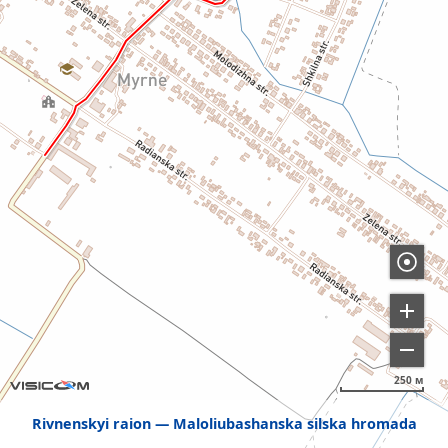
250 м
Rivnenskyi raion
Maloliubashanska silska hromada