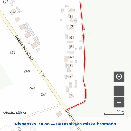
50 м
Rivnenskyi raion
Bereznivska miska hromada