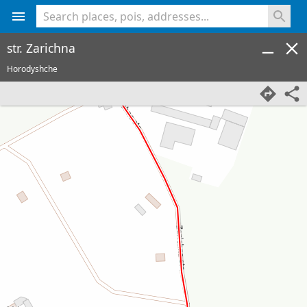
<% console.log(hcard) %>
str. Zarichna
Horodyshche