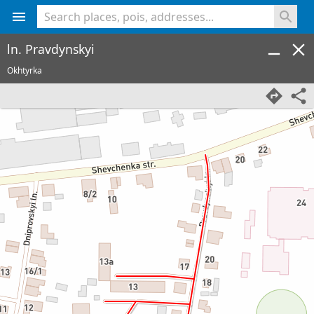
<% console.log(hcard) %>
ln. Pravdynskyi
Okhtyrka