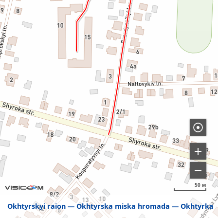
50 м
Okhtyrskyi raion
Okhtyrska miska hromada
Okhtyrka