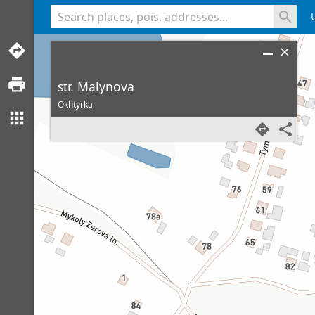
<% console.log(hcard) %>
str. Malynova
Okhtyrka