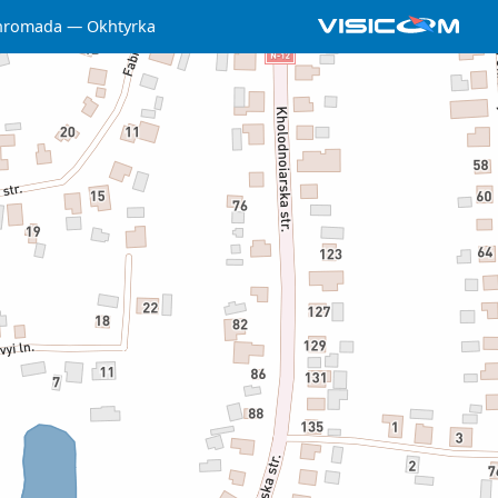
 hromada
Okhtyrka