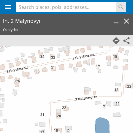
<% console.log(hcard) %>
ln. 2 Malynovyi
Okhtyrka