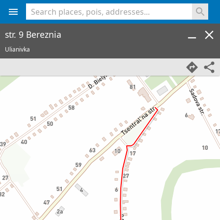
<% console.log(hcard) %>
str. 9 Bereznia
Ulianivka