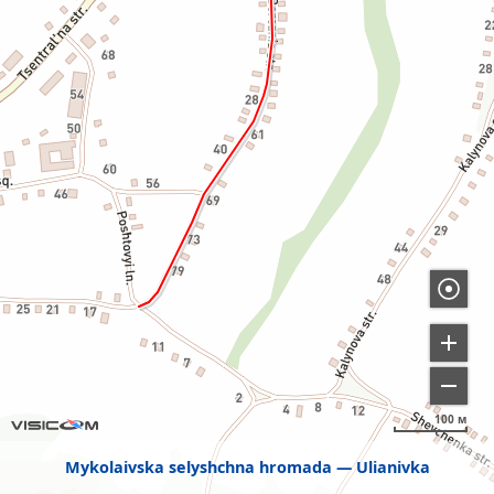
100 м
Mykolaivska selyshchna hromada
Ulianivka