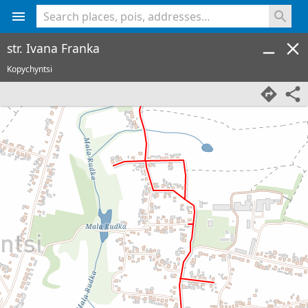
<% console.log(hcard) %>
str. Ivana Franka
Kopychyntsi