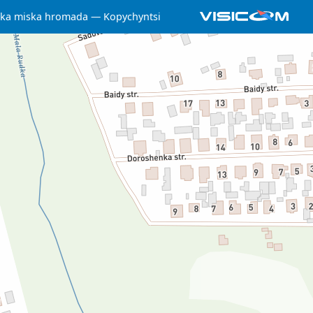
ska miska hromada
Kopychyntsi