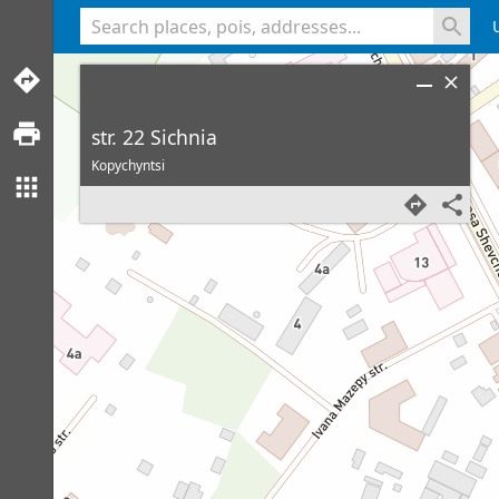
<% console.log(hcard) %>
str. 22 Sichnia
Kopychyntsi