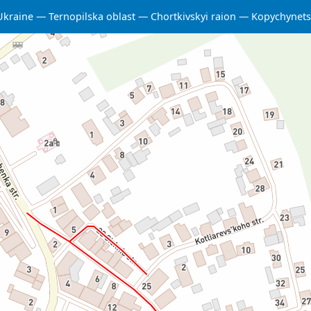
Ukraine
Ternopilska oblast
Chortkivskyi raion
Kopychynet