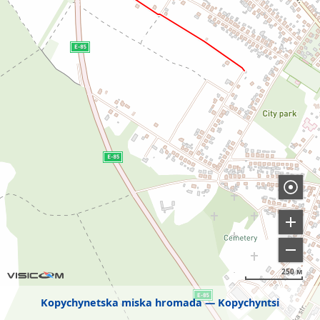
250 м
Kopychynetska miska hromada
Kopychyntsi