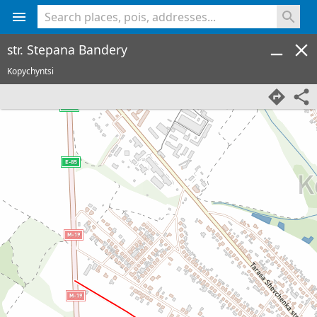
<% console.log(hcard) %>
str. Stepana Bandery
Kopychyntsi