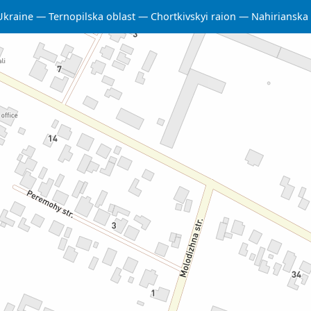
Ukraine
Ternopilska oblast
Chortkivskyi raion
Nahirianska