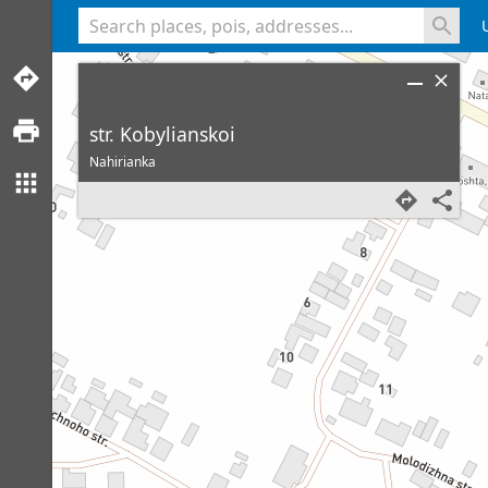
<% console.log(hcard) %>
str. Kobylianskoi
Nahirianka