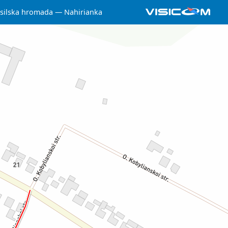
 silska hromada
Nahirianka