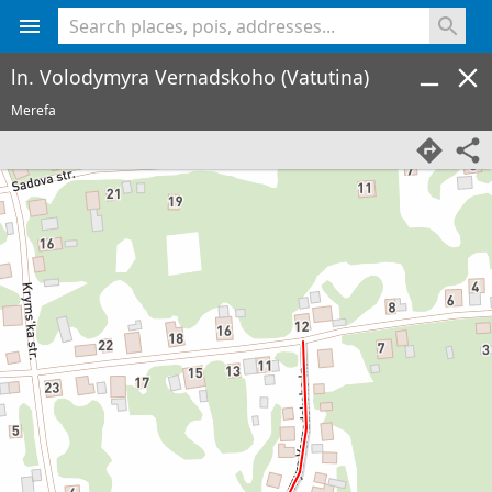
<% console.log(hcard) %>
ln. Volodymyra Vernadskoho (Vatutina)
Merefa