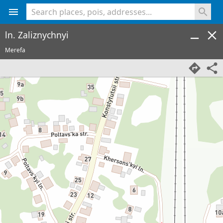
<% console.log(hcard) %>
ln. Zaliznychnyi
Merefa