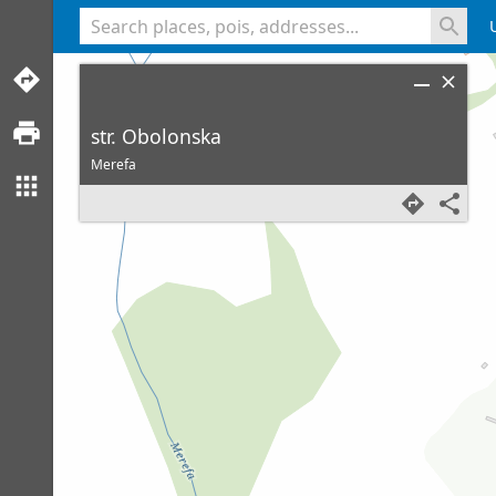
<% console.log(hcard) %>
str. Obolonska
Merefa