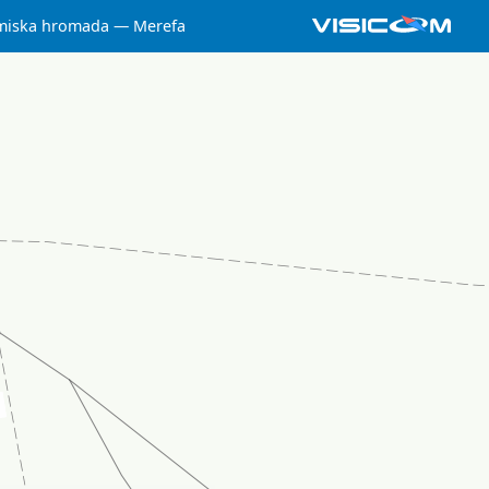
miska hromada
Merefa