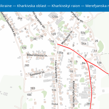
Ukraine
Kharkivska oblast
Kharkivskyi raion
Merefyanska 