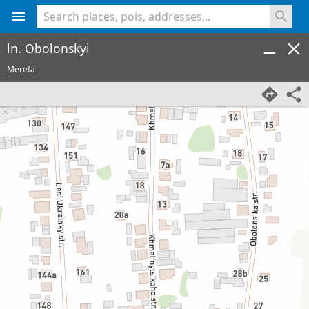
<% console.log(hcard) %>
ln. Obolonskyi
Merefa