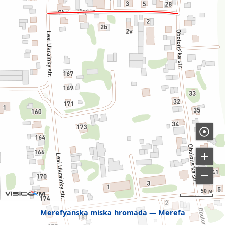
50 м
Merefyanska miska hromada
Merefa