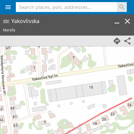
<% console.log(hcard) %>
str. Yakovlivska
Merefa