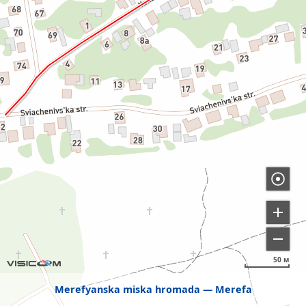
50 м
Merefyanska miska hromada
Merefa