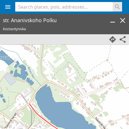
<% console.log(hcard) %>
str. Ananivskoho Polku
Kostiantynivka