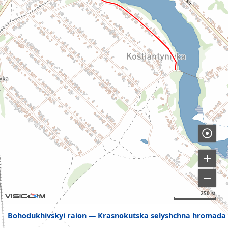
250 м
Bohodukhivskyi raion
Krasnokutska selyshchna hromada