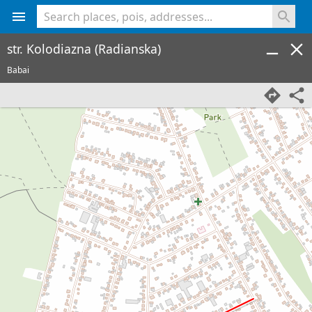
<% console.log(hcard) %>
str. Kolodiazna (Radianska)
Babai