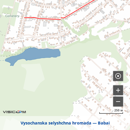
250 м
Vysochanska selyshchna hromada
Babai