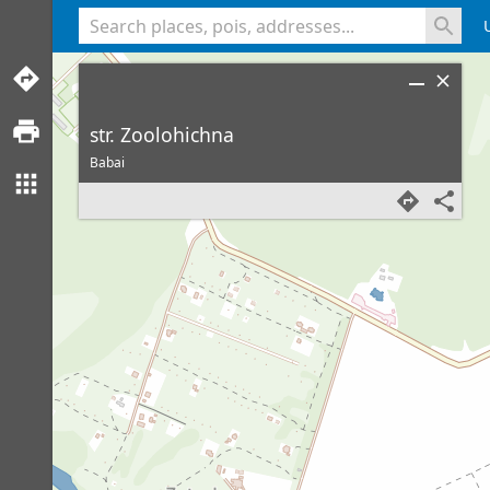
<% console.log(hcard) %>
str. Zoolohichna
Babai