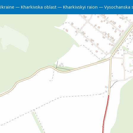
Ukraine
Kharkivska oblast
Kharkivskyi raion
Vysochanska 