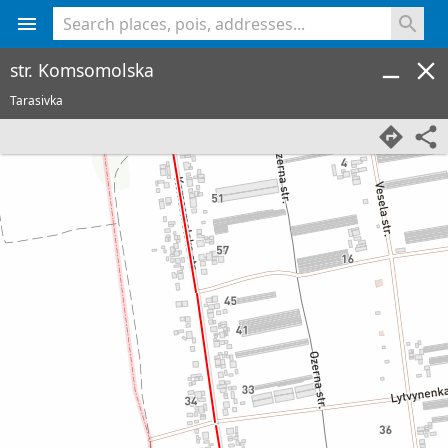
<% console.log(hcard) %>
str. Komsomolska
Tarasivka