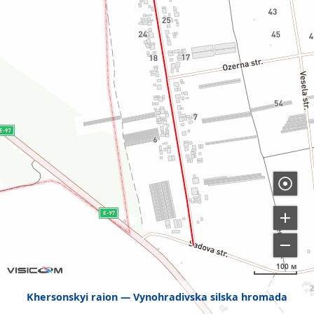
100 м
Khersonskyi raion
Vynohradivska silska hromada