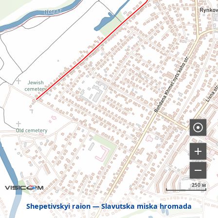
250 м
Shepetivskyi raion
Slavutska miska hromada