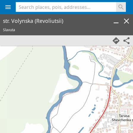
<% console.log(hcard) %>
str. Volynska (Revoliutsii)
Slavuta