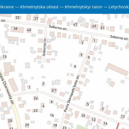
Ukraine
Khmelnytska oblast
Khmelnytskyi raion
Letychivs