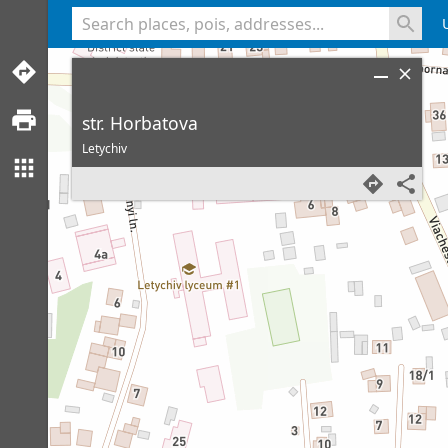
<% console.log(hcard) %>
str. Horbatova
Letychiv