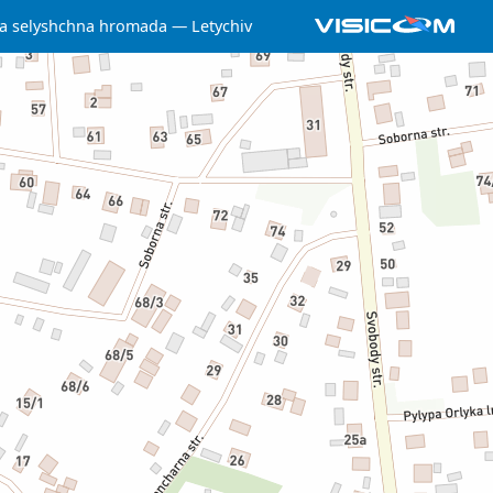
ka selyshchna hromada
Letychiv