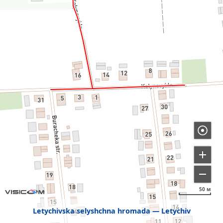
50 м
Letychivska selyshchna hromada
Letychiv