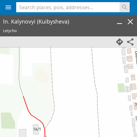
<% console.log(hcard) %>
ln. Kalynovyi (Kuibysheva)
Letychiv